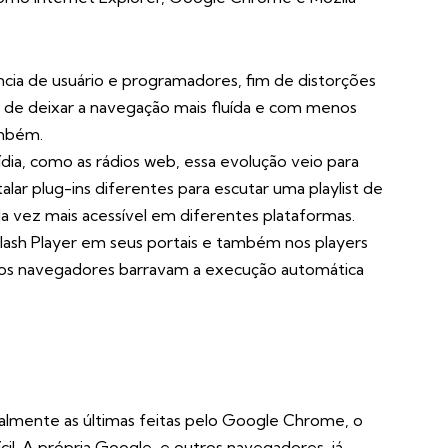
ncia de usuário e programadores, fim de distorções
ém de deixar a navegação mais fluída e com menos
ambém.
dia, como as rádios web, essa evolução veio para
talar plug-ins diferentes para escutar uma playlist de
a vez mais acessível em diferentes plataformas.
Flash Player em seus portais e também nos players
s os navegadores barravam a execução automática
palmente as últimas feitas pelo Google Chrome, o
ícil. A própria Google, e outros navegadores, já