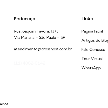
Endereço
Links
Rua Joaquim Távora, 1373
Página Inicial
Vila Mariana – São Paulo – SP
Artigos do Blo
atendimento@crosshost.com.br
Fale Conosco
Tour Virtual
(11) 4332-6142
WhatsApp
ados.