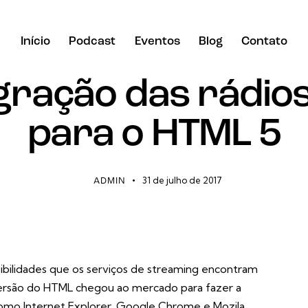
Início
Podcast
Eventos
Blog
Contato
STREAMING
gração das rádio
Início
Podcast
Eventos
Blog
Contato
para o HTML 5
31 de julho de 2017
ADMIN
ibilidades que os serviços de streaming encontram
 versão do HTML chegou ao mercado para fazer a
como Internet Explorer, Google Chrome e Mozila