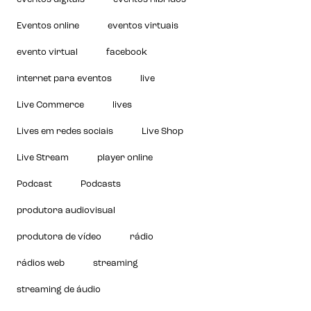
Eventos online
eventos virtuais
evento virtual
facebook
internet para eventos
live
Live Commerce
lives
Lives em redes sociais
Live Shop
Live Stream
player online
Podcast
Podcasts
produtora audiovisual
produtora de vídeo
rádio
rádios web
streaming
streaming de áudio