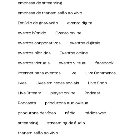
empresa de streaming
empresa de transmissão ao vivo
Estúdio de gravação
evento digital
evento híbrido
Evento online
eventos corporativos
eventos digitais
eventos híbridos
Eventos online
eventos virtuais
evento virtual
facebook
internet para eventos
live
Live Commerce
lives
Lives em redes sociais
Live Shop
Live Stream
player online
Podcast
Podcasts
produtora audiovisual
produtora de vídeo
rádio
rádios web
streaming
streaming de áudio
transmissão ao vivo