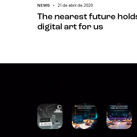
21 de abril de 2020
NEWS
The nearest future hold
digital art for us
Instagram