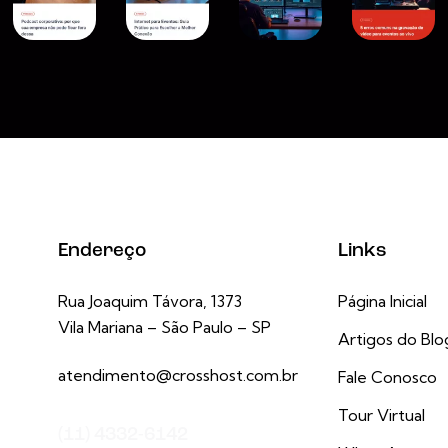
Endereço
Links
Rua Joaquim Távora, 1373
Página Inicial
Vila Mariana – São Paulo – SP
Artigos do Blo
atendimento@crosshost.com.br
Fale Conosco
Tour Virtual
(11) 4332-6142