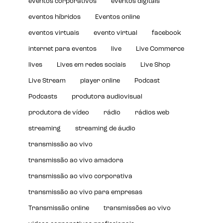
eventos corporativos
eventos digitais
eventos híbridos
Eventos online
eventos virtuais
evento virtual
facebook
internet para eventos
live
Live Commerce
lives
Lives em redes sociais
Live Shop
Live Stream
player online
Podcast
Podcasts
produtora audiovisual
produtora de vídeo
rádio
rádios web
streaming
streaming de áudio
transmissão ao vivo
transmissão ao vivo amadora
transmissão ao vivo corporativa
transmissão ao vivo para empresas
Transmissão online
transmissões ao vivo