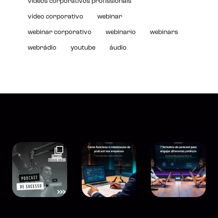
videos corporativos profissionais
vídeo corporativo
webinar
webinar corporativo
webinario
webinars
webrádio
youtube
áudio
Instagram