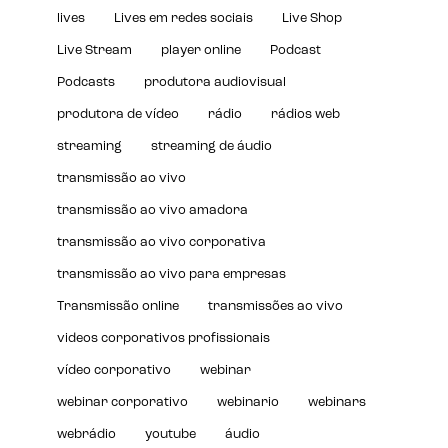
lives
Lives em redes sociais
Live Shop
Live Stream
player online
Podcast
Podcasts
produtora audiovisual
produtora de vídeo
rádio
rádios web
streaming
streaming de áudio
transmissão ao vivo
transmissão ao vivo amadora
transmissão ao vivo corporativa
transmissão ao vivo para empresas
Transmissão online
transmissões ao vivo
videos corporativos profissionais
vídeo corporativo
webinar
webinar corporativo
webinario
webinars
webrádio
youtube
áudio