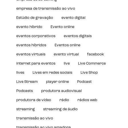
empresa de transmissão ao vivo
Estúdio de gravação
evento digital
evento híbrido
Evento online
eventos corporativos
eventos digitais
eventos híbridos
Eventos online
eventos virtuais
evento virtual
facebook
internet para eventos
live
Live Commerce
lives
Lives em redes sociais
Live Shop
Live Stream
player online
Podcast
Podcasts
produtora audiovisual
produtora de vídeo
rádio
rádios web
streaming
streaming de áudio
transmissão ao vivo
transmissão ao vivo amadora