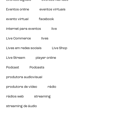
Eventos online
eventos virtuais
evento virtual
facebook
internet para eventos
live
Live Commerce
lives
Lives em redes sociais
Live Shop
Live Stream
player online
Podcast
Podcasts
produtora audiovisual
produtora de vídeo
rádio
rádios web
streaming
streaming de áudio