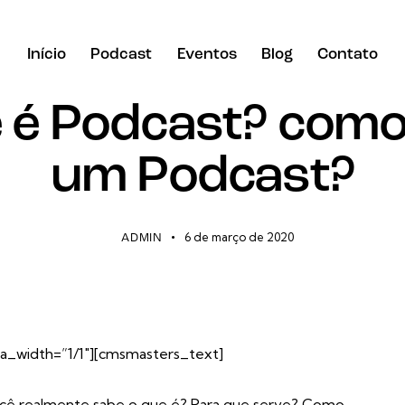
Início
Podcast
Eventos
Blog
Contato
BLOG
ESTÚDIO
 é Podcast? como
Início
Podcast
Eventos
Blog
Contato
um Podcast?
6 de março de 2020
ADMIN
_width=”1/1″][cmsmasters_text]
ocê realmente sabe o que é? Para que serve? Como