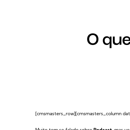
O que
[cmsmasters_row][cmsmasters_column data
Muito tem se falado sobre
Podcast
, mas v