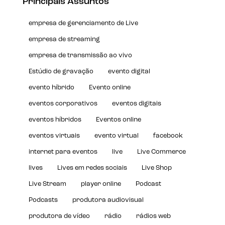
Principais Assuntos
empresa de gerenciamento de Live
empresa de streaming
empresa de transmissão ao vivo
Estúdio de gravação
evento digital
evento híbrido
Evento online
eventos corporativos
eventos digitais
eventos híbridos
Eventos online
eventos virtuais
evento virtual
facebook
internet para eventos
live
Live Commerce
lives
Lives em redes sociais
Live Shop
Live Stream
player online
Podcast
Podcasts
produtora audiovisual
produtora de vídeo
rádio
rádios web