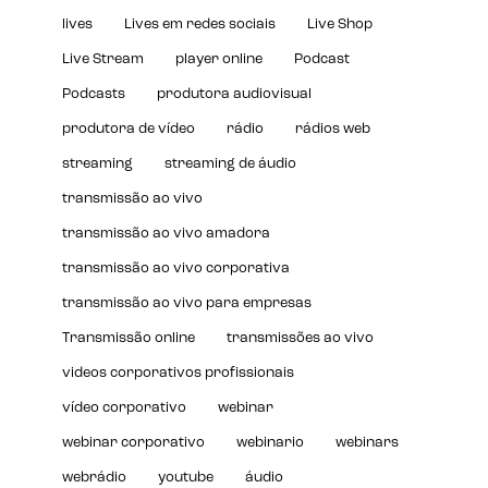
lives
Lives em redes sociais
Live Shop
Live Stream
player online
Podcast
Podcasts
produtora audiovisual
produtora de vídeo
rádio
rádios web
streaming
streaming de áudio
transmissão ao vivo
transmissão ao vivo amadora
transmissão ao vivo corporativa
transmissão ao vivo para empresas
Transmissão online
transmissões ao vivo
videos corporativos profissionais
vídeo corporativo
webinar
webinar corporativo
webinario
webinars
webrádio
youtube
áudio