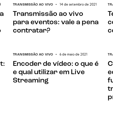
4
14 de setembro de 2021
TRANSMISSÃO AO VIVO
TR
ra
Transmissão ao vivo
T
para eventos: vale a pena
c
o
contratar?
c
6 de maio de 2021
TRANSMISSÃO AO VIVO
TR
t:
Encoder de vídeo: o que é
C
e qual utilizar em Live
e
Streaming
f
t
p