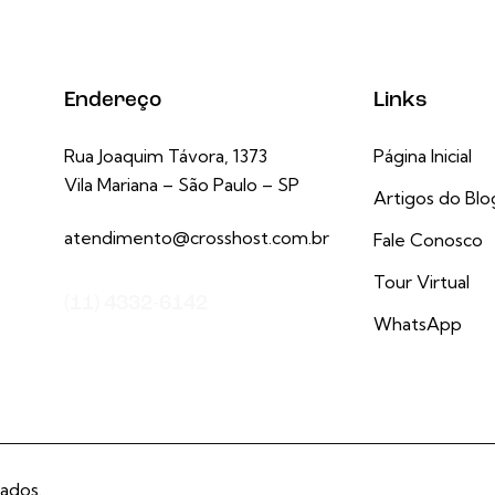
Endereço
Links
Rua Joaquim Távora, 1373
Página Inicial
Vila Mariana – São Paulo – SP
Artigos do Blo
atendimento@crosshost.com.br
Fale Conosco
Tour Virtual
(11) 4332-6142
WhatsApp
ados.