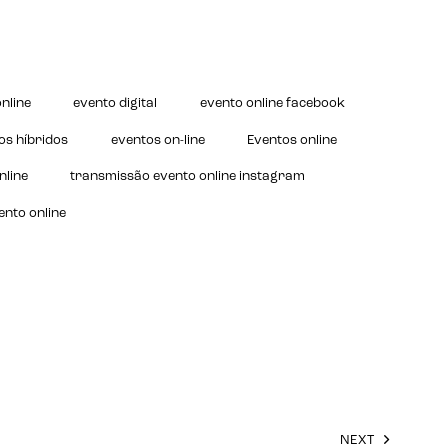
nline
evento digital
evento online facebook
os híbridos
eventos on-line
Eventos online
nline
transmissão evento online instagram
ento online
NEXT