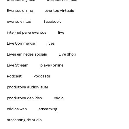
Eventos online
eventos virtuais
evento virtual
facebook
internet para eventos
live
Live Commerce
lives
Lives em redes sociais
Live Shop
Live Stream
player online
Podcast
Podcasts
produtora audiovisual
produtora de vídeo
rádio
rádios web
streaming
streaming de áudio