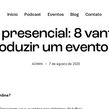
Início
Podcast
Eventos
Blog
Contato
BLOG
presencial: 8 va
Início
Podcast
Eventos
Blog
Contato
oduzir um evento 
7 de agosto de 2020
ADMIN
nline?
lanejaram seus eventos nos mínimos detalhes.