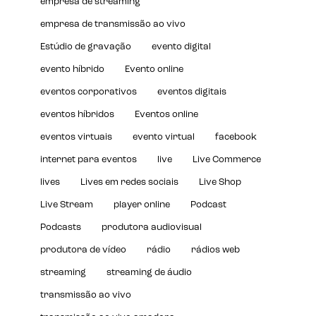
empresa de streaming
empresa de transmissão ao vivo
Estúdio de gravação
evento digital
evento híbrido
Evento online
eventos corporativos
eventos digitais
eventos híbridos
Eventos online
eventos virtuais
evento virtual
facebook
internet para eventos
live
Live Commerce
lives
Lives em redes sociais
Live Shop
Live Stream
player online
Podcast
Podcasts
produtora audiovisual
produtora de vídeo
rádio
rádios web
streaming
streaming de áudio
transmissão ao vivo