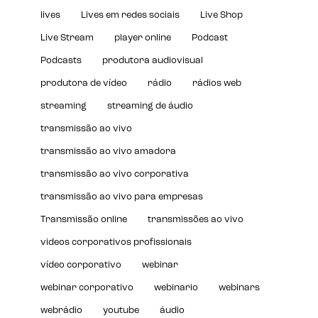
lives
Lives em redes sociais
Live Shop
Live Stream
player online
Podcast
Podcasts
produtora audiovisual
produtora de vídeo
rádio
rádios web
streaming
streaming de áudio
transmissão ao vivo
transmissão ao vivo amadora
transmissão ao vivo corporativa
transmissão ao vivo para empresas
Transmissão online
transmissões ao vivo
videos corporativos profissionais
vídeo corporativo
webinar
webinar corporativo
webinario
webinars
webrádio
youtube
áudio